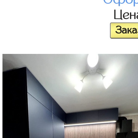
Це
Зака