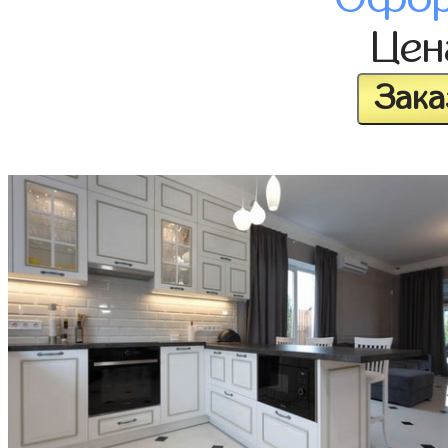
Це
Зака