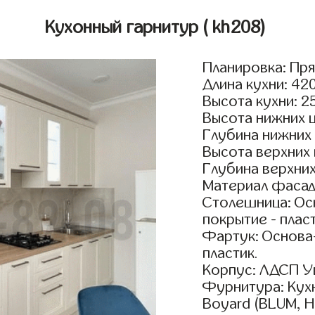
Кухонный гарнитур
( kh208)
Планировка: Пр
Длина кухни: 42
Высота кухни: 2
Высота нижних 
Глубина нижних
Высота верхних
Глубина верхни
Материал фасад
Столешница: Осн
покрытие - пласт
Фартук: Основа
пластик.
Корпус: ЛДСП У
Фурнитура: Кух
Boyard (BLUM, H