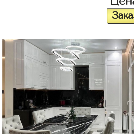
Це
Зака