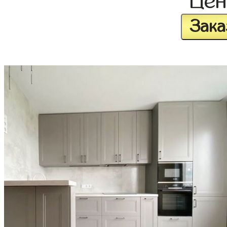
Це
Зака