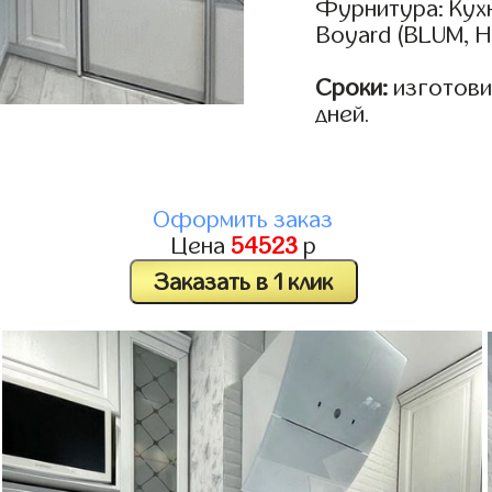
Фурнитура: Кух
Boyard (BLUM, H
Сроки:
изготовим
дней.
Оформить заказ
Цена
54523
р
Заказать в 1 клик