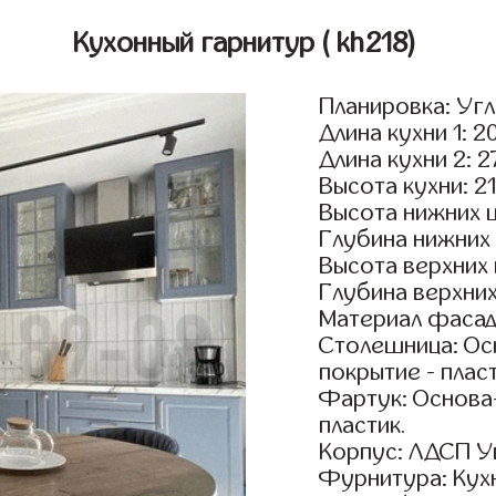
Кухонный гарнитур
( kh218)
Планировка: Уг
Длина кухни 1: 2
Длина кухни 2: 
Высота кухни: 2
Высота нижних 
Глубина нижних
Высота верхних
Глубина верхни
Материал фасад
Столешница: Осн
покрытие - пласт
Фартук: Основа
пластик.
Корпус: ЛДСП У
Фурнитура: Кух