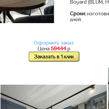
Boyard (BLUM, H
Сроки:
изготовим
дней.
Оформить заказ
Цена
59444
р
Заказать в 1 клик