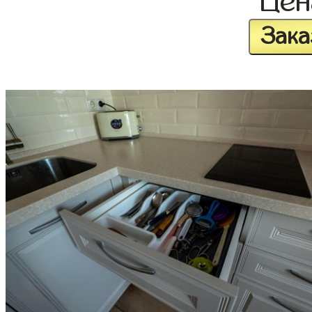
Це
Зака