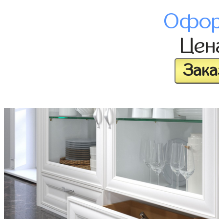
Офор
Це
Зака