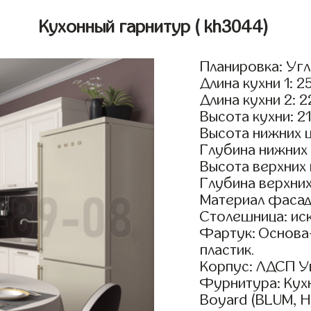
Кухонный гарнитур
( kh3044)
Планировка: Уг
Длина кухни 1: 2
Длина кухни 2: 
Высота кухни: 2
Высота нижних 
Глубина нижних
Высота верхних
Глубина верхни
Материал фасад
Столешница: ис
Фартук: Основа
пластик.
Корпус: ЛДСП У
Фурнитура: Кух
Boyard (BLUM, H