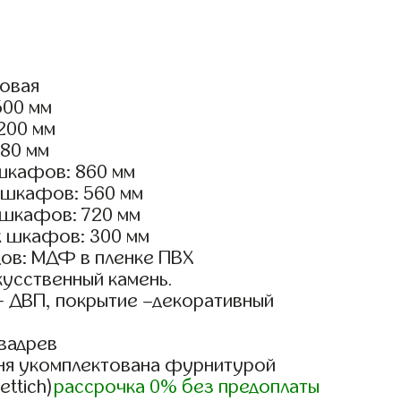
ловая
500 мм
2200 мм
180 мм
шкафов: 860 мм
 шкафов: 560 мм
 шкафов: 720 мм
х шкафов: 300 мм
ов: МДФ в пленке ПВХ
кусственный камень.
- ДВП, покрытие –декоративный
вадрев
ня укомплектована фурнитурой
ettich)
рассрочка 0% без предоплаты