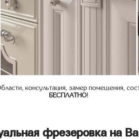
бласти, консультация, замер помещения, сост
БЕСПЛАТНО
!
уальная фрезеровка на Ва