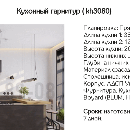
Кухонный гарнитур
( kh3080)
Планировка: Пр
Длина кухни 1: 3
Длина кухни 2: 1
Высота кухни: 2
Высота нижних 
Глубина нижних
Материал фасад
Столешница: иск
Корпус: ЛДСП У
Фурнитура: Кух
Boyard (BLUM, H
Сроки:
изготовим
7 дней.