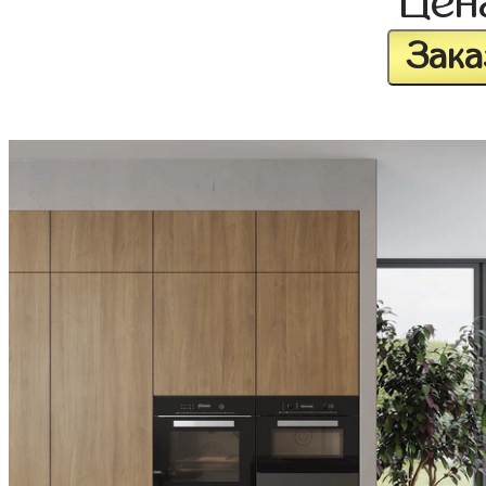
Це
Зака