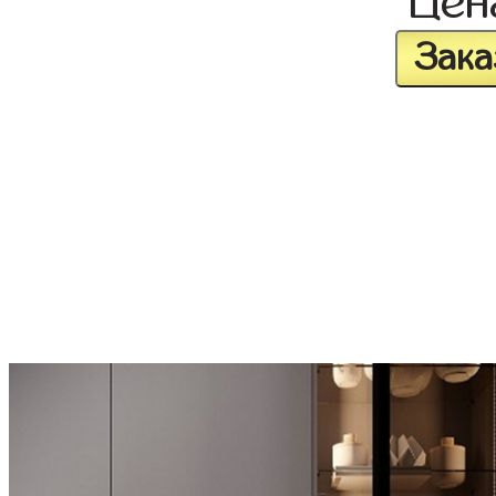
Це
Зака