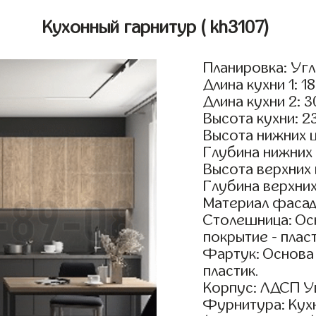
Кухонный гарнитур
( kh3107)
Планировка: Уг
Длина кухни 1: 1
Длина кухни 2: 
Высота кухни: 2
Высота нижних 
Глубина нижних
Высота верхних
Глубина верхни
Материал фасад
Столешница: Осн
покрытие - пласт
Фартук: Основа
пластик.
Корпус: ЛДСП У
Фурнитура: Кух