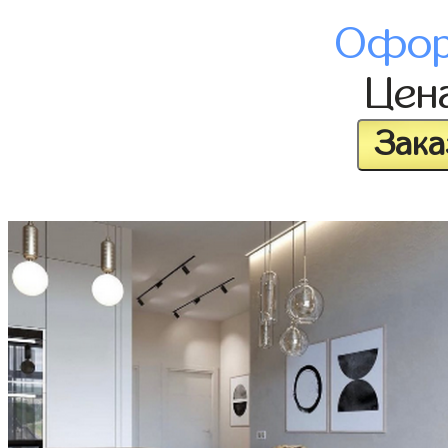
Офор
Цен
Зака