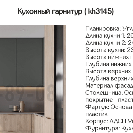
Кухонный гарнитур
( kh3145)
Планировка: Уг
Длина кухни 1: 2
Длина кухни 2: 
Высота кухни: 2
Высота нижних 
Глубина нижних
Высота верхних
Глубина верхни
Материал фасад
Столешница: Осн
покрытие - пласт
Фартук: Основа
пластик.
Корпус: ЛДСП У
Фурнитура: Кух