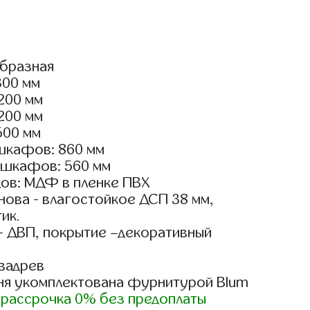
образная
300 мм
2200 мм
2200 мм
500 мм
шкафов: 860 мм
 шкафов: 560 мм
ов: МДФ в пленке ПВХ
ова - влагостойкое ДСП 38 мм,
ик.
- ДВП, покрытие –декоративный
вадрев
ня укомплектована фурнитурой Blum
)
рассрочка 0% без предоплаты