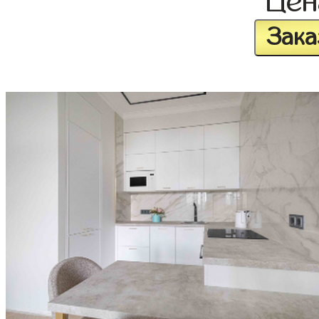
Це
Зака