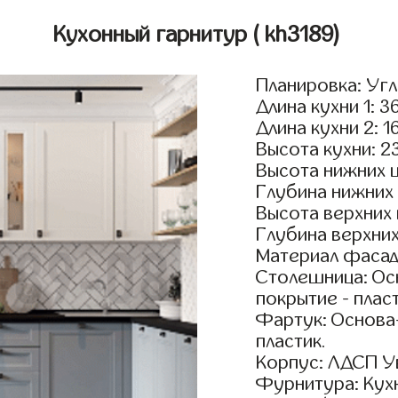
Кухонный гарнитур
( kh3189)
Планировка: Уг
Длина кухни 1: 3
Длина кухни 2: 1
Высота кухни: 2
Высота нижних 
Глубина нижних
Высота верхних
Глубина верхни
Материал фасад
Столешница: Осн
покрытие - пласт
Фартук: Основа
пластик.
Корпус: ЛДСП У
Фурнитура: Кух