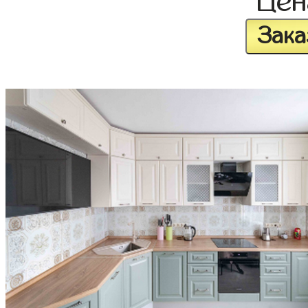
Це
Зака