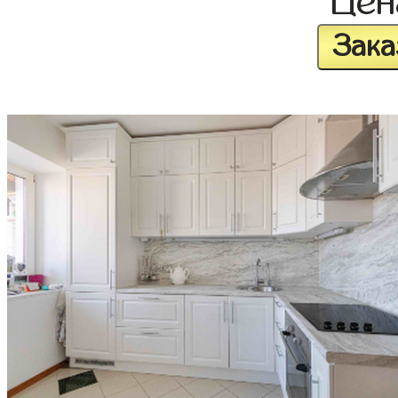
Це
Зака