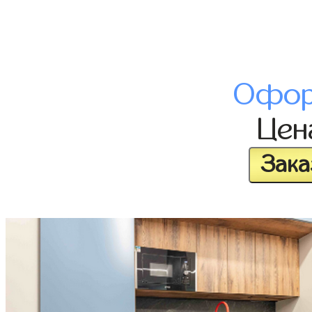
Офор
Це
Зака