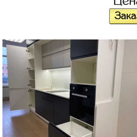
Це
Зака