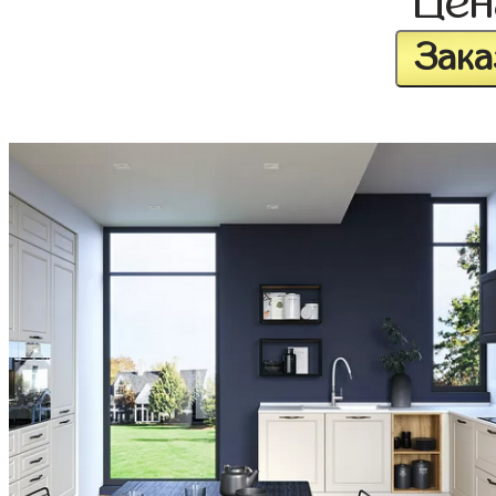
Це
Зака