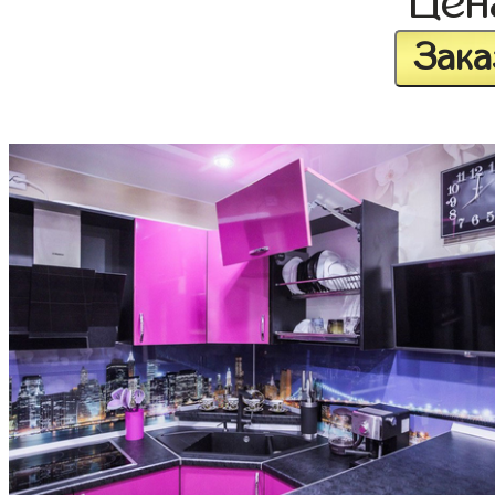
Це
Зака