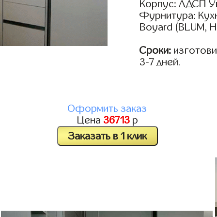
Корпус: ЛДСП У
Фурнитура: Кух
Boyard (BLUM, H
Сроки:
изготови
3-7 дней.
Оформить заказ
Цена
36713
р
Заказать в 1 клик