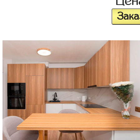
Це
Зака