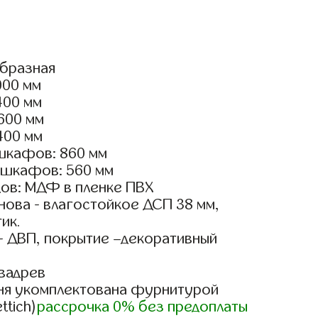
образная
000 мм
400 мм
2600 мм
400 мм
шкафов: 860 мм
 шкафов: 560 мм
ов: МДФ в пленке ПВХ
ова - влагостойкое ДСП 38 мм,
ик.
- ДВП, покрытие –декоративный
вадрев
ня укомплектована фурнитурой
ttich)
рассрочка 0% без предоплаты