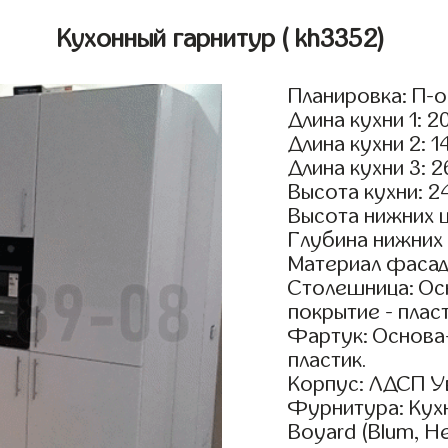
Кухонный гарнитур
( kh3352)
Планировка: П-
Длина кухни 1: 2
Длина кухни 2: 1
Длина кухни 3: 
Высота кухни: 2
Высота нижних 
Глубина нижних
Материал фасад
Столешница: Осн
покрытие - пласт
Фартук: Основа
пластик.
Корпус: ЛДСП У
Фурнитура: Кух
Boyard (Blum, He