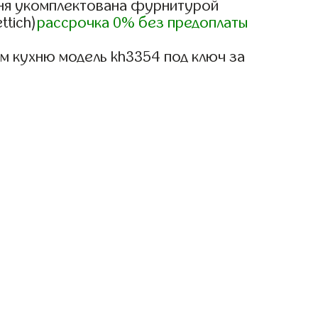
ня укомплектована фурнитурой
ttich)
рассрочка 0% без предоплаты
м кухню модель kh3354 под ключ за