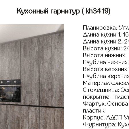
Кухонный гарнитур
( kh3419)
Планировка: Уг
Длина кухни 1: 1
Длина кухни 2: 
Высота кухни: 2
Высота нижних 
Глубина нижних
Высота верхних
Глубина верхни
Материал фасад
Столешница: Осн
покрытие - пласт
Фартук: Основа
пластик.
Корпус: ЛДСП У
Фурнитура: Кух