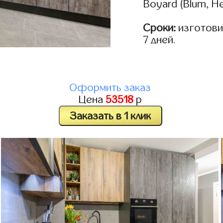
Boyard (Blum, He
Сроки:
изготовим
7 дней.
Оформить заказ
Цена
53518
р
Заказать в 1 клик