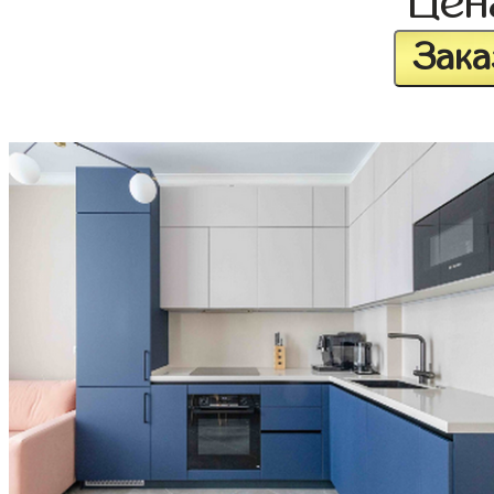
Це
Зака