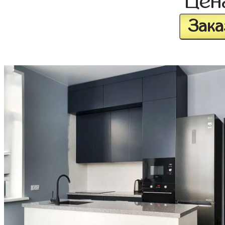
Це
Зака