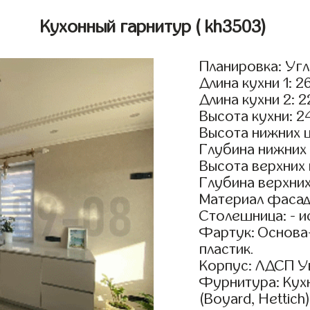
Кухонный гарнитур
( kh3503)
Планировка: Уг
Длина кухни 1: 2
Длина кухни 2: 
Высота кухни: 2
Высота нижних 
Глубина нижних
Высота верхних
Глубина верхни
Материал фасад
Столешница: - и
Фартук: Основа
пластик.
Корпус: ЛДСП У
Фурнитура: Кух
(Boyard, Hettich