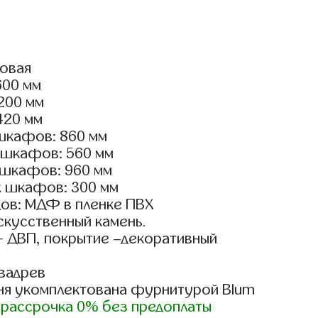
ловая
600 мм
2200 мм
420 мм
шкафов: 860 мм
 шкафов: 560 мм
 шкафов: 960 мм
х шкафов: 300 мм
ов: МДФ в пленке ПВХ
скусственный камень.
- ДВП, покрытие –декоративный
вадрев
ня укомплектована фурнитурой Blum
)
рассрочка 0% без предоплаты