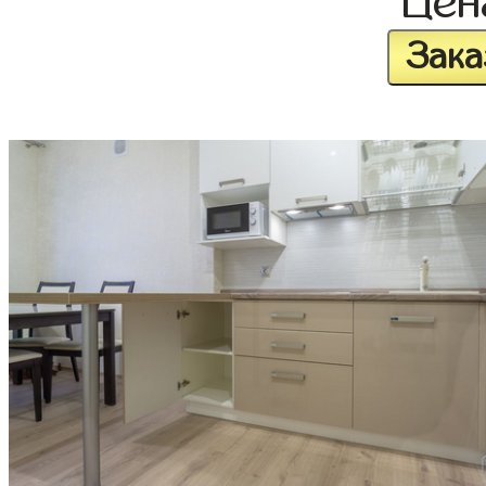
Це
Зака