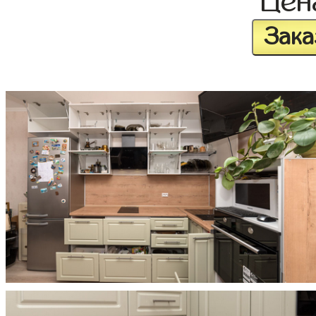
Це
Зака