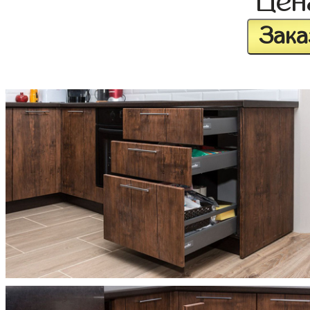
Це
Зака