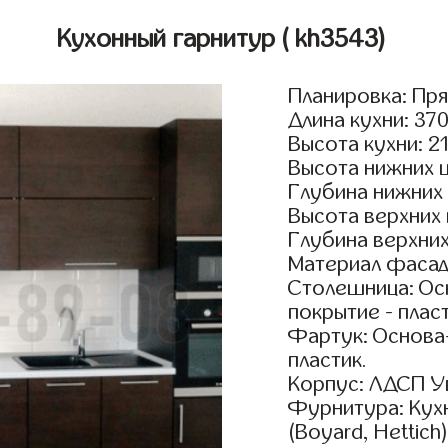
Кухонный гарнитур
( kh3543)
Планировка: Пр
Длина кухни: 37
Высота кухни: 2
Высота нижних 
Глубина нижних
Высота верхних
Глубина верхни
Материал фасад
Столешница: Осн
покрытие - пласт
Фартук: Основа
пластик.
Корпус: ЛДСП У
Фурнитура: Кух
(Boyard, Hettich