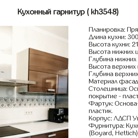
Кухонный гарнитур
( kh3548)
Планировка: Пр
Длина кухни: 30
Высота кухни: 2
Высота нижних 
Глубина нижних
Высота верхних
Глубина верхни
Материал фасадо
Столешница: Осн
покрытие - пласт
Фартук: Основа
пластик.
Корпус: ЛДСП У
Фурнитура: Кух
(Boyard, Hettich