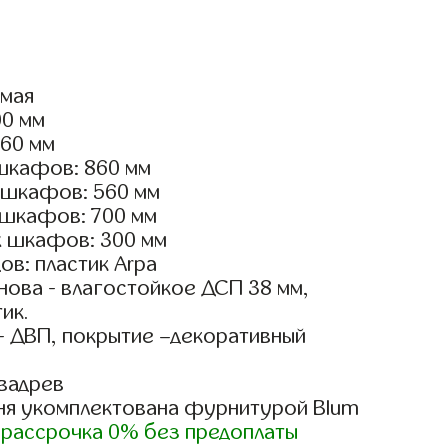
ямая
00 мм
160 мм
шкафов: 860 мм
 шкафов: 560 мм
 шкафов: 700 мм
х шкафов: 300 мм
в: пластик Arpa
ова - влагостойкое ДСП 38 мм,
ик.
- ДВП, покрытие –декоративный
вадрев
ня укомплектована фурнитурой Blum
)
рассрочка 0% без предоплаты