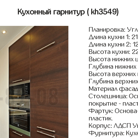
Кухонный гарнитур
( kh3549)
Планировка: Уг
Длина кухни 1: 2
Длина кухни 2: 1
Высота кухни: 2
Высота нижних 
Глубина нижних
Высота верхних
Глубина верхни
Материал фасад
Столешница: Осн
покрытие - пласт
Фартук: Основа
пластик.
Корпус: ЛДСП У
Фурнитура: Кух