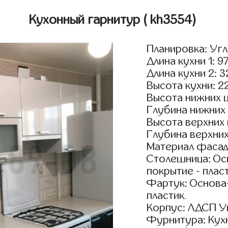
Кухонный гарнитур
( kh3554)
Планировка: Уг
Длина кухни 1: 9
Длина кухни 2: 
Высота кухни: 2
Высота нижних 
Глубина нижних
Высота верхних
Глубина верхни
Материал фасад
Столешница: Осн
покрытие - пласт
Фартук: Основа
пластик.
Корпус: ЛДСП У
Фурнитура: Кух