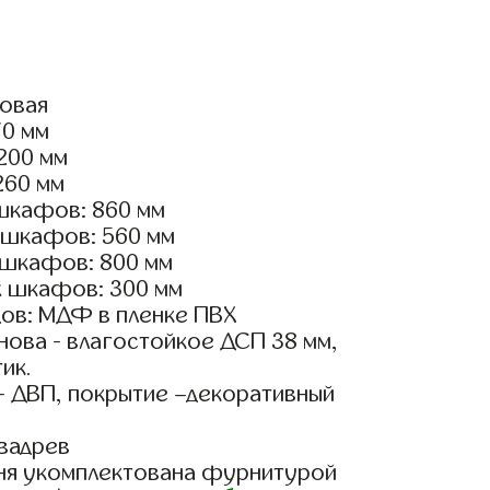
ловая
70 мм
3200 мм
260 мм
шкафов: 860 мм
 шкафов: 560 мм
 шкафов: 800 мм
х шкафов: 300 мм
ов: МДФ в пленке ПВХ
ова - влагостойкое ДСП 38 мм,
ик.
- ДВП, покрытие –декоративный
вадрев
ня укомплектована фурнитурой