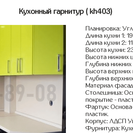
Кухонный гарнитур
( kh403)
Планировка: Уг
Длина кухни 1: 1
Длина кухни 2: 1
Высота кухни: 2
Высота нижних 
Глубина нижних
Высота верхних
Глубина верхни
Материал фасад
Столешница: Осн
покрытие - пласт
Фартук: Основа
пластик.
Корпус: ЛДСП У
Фурнитура: Кух