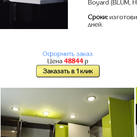
Boyard (BLUM, H
Сроки:
изготовим
дней.
Оформить заказ
Цена
48844
р
Заказать в 1 клик