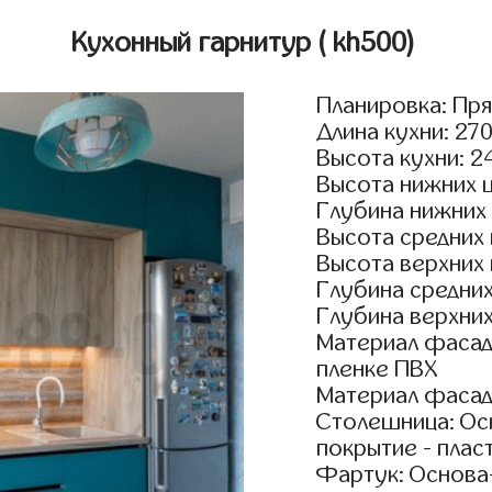
Кухонный гарнитур
( kh500)
Планировка: Пр
Длина кухни: 27
Высота кухни: 2
Высота нижних 
Глубина нижних
Высота средних
Высота верхних
Глубина средни
Глубина верхни
Материал фасад
пленке ПВХ
Материал фасад
Столешница: Осн
покрытие - пласт
Фартук: Основа