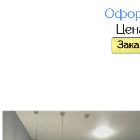
Офор
Це
Зака