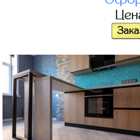
Це
Зака