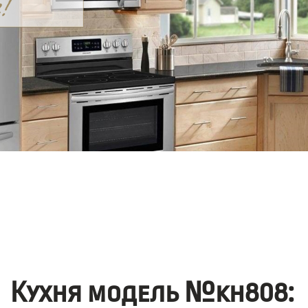
Кухня модель №kh808: