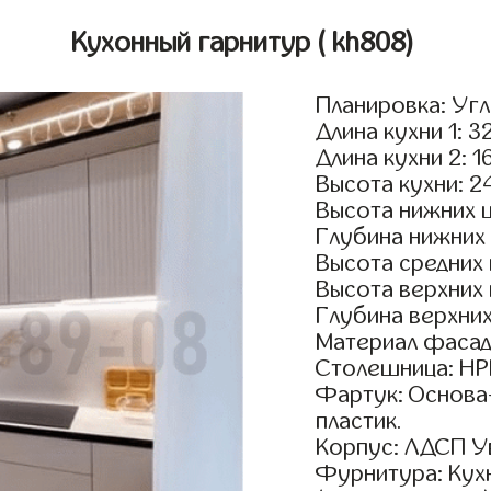
Кухонный гарнитур
( kh808)
Планировка: Уг
Длина кухни 1: 3
Длина кухни 2: 1
Высота кухни: 2
Высота нижних 
Глубина нижних
Высота средних
Высота верхних
Глубина верхни
Материал фасад
Столешница: HPL
Фартук: Основа
пластик.
Корпус: ЛДСП У
Фурнитура: Кух