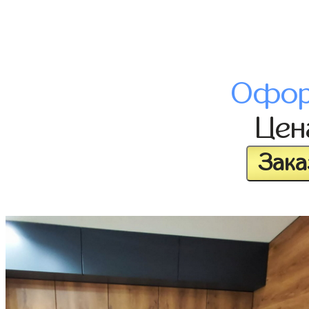
Офор
Це
Зака