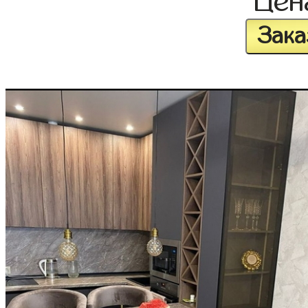
Це
Зака