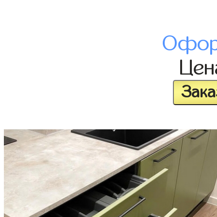
Офор
Це
Зака