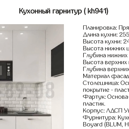
Кухонный гарнитур
( kh941)
Планировка: Пр
Длина кухни: 25
Высота кухни: 2
Высота нижних 
Глубина нижних
Высота верхних
Глубина верхни
Материал фасад
Столешница: Осн
покрытие - пласт
Фартук: Основа
пластик.
Корпус: ЛДСП У
Фурнитура: Кух
Boyard (BLUM, H