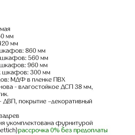
ямая
50 мм
420 мм
шкафов: 860 мм
 шкафов: 560 мм
 шкафов: 960 мм
х шкафов: 300 мм
ов: МДФ в пленке ПВХ
ова - влагостойкое ДСП 38 мм,
ик.
- ДВП, покрытие –декоративный
вадрев
ня укомплектована фурнитурой
ettich)
рассрочка 0% без предоплаты