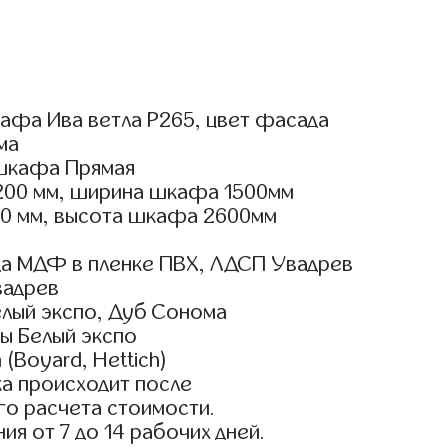
афа Ива ветла Р265, цвет фасада
ма
шкафа Прямая
200 мм, ширина шкафа 1500мм
00 мм, высота шкафа 2600мм
а МДФ в пленке ПВХ, ЛДСП Увадрев
вадрев
елый экспо, Дуб Сонома
ы Белый экспо
(Boyard, Hettich)
а происходит после
го расчета стоимости.
ия от 7 до 14 рабочих дней.