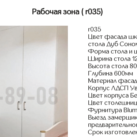
Рабочая зона
( r035)
r035
Цвет фасада шк
стола Дуб Соно
Форма стола и 
Ширина стола 1
Высота стола 8
Глубина 600мм
Материал фасад
Корпус ЛДСП У
Цвет корпуса Б
Цвет столешниц
Фурнитура Blum 
Выезд замерщик
предварительно
Срок изготовлен