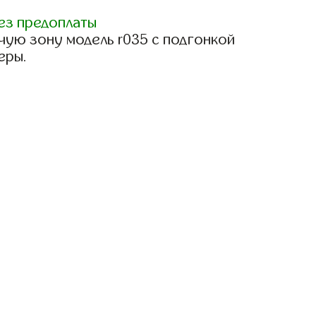
ез предоплаты
чую зону модель r035 с подгонкой
еры.